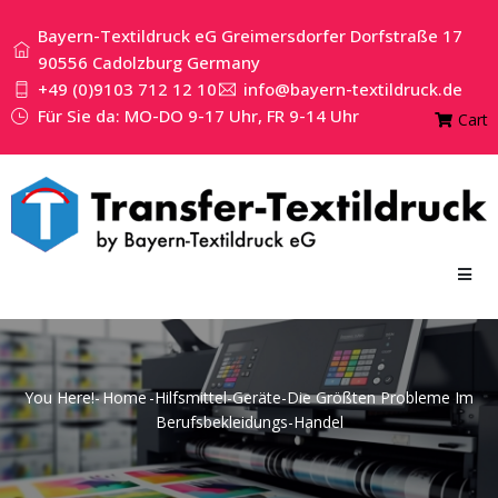
Bayern-Textildruck eG Greimersdorfer Dorfstraße 17
90556 Cadolzburg Germany
+49 (0)9103 712 12 10
info@bayern-textildruck.de
Für Sie da: MO-DO 9-17 Uhr, FR 9-14 Uhr
Cart
You Here!-
Home
-
Hilfsmittel-Geräte
-
Die Größten Probleme Im
Berufsbekleidungs-Handel