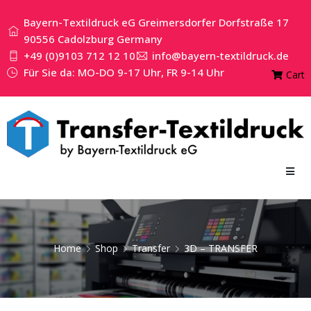
Bayern-Textildruck eG Greimersdorfer Dorfstraße 17
90556 Cadolzburg Germany
+49 (0)9103 712 12 10
info@bayern-textildruck.de
Für Sie da: MO-DO 9-17 Uhr, FR 9-14 Uhr
Cart
Home
Shop
Transfer
3D – TRANSFER