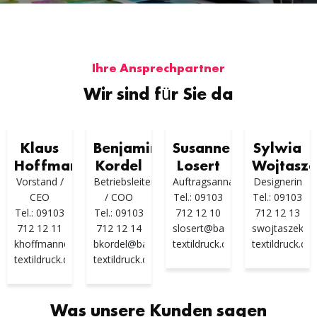
Ihre Ansprechpartner
Wir sind für Sie da
Klaus
Benjamin
Susanne
Sylwia
Hoffmann
Kordel
Losert
Wojtasz
Vorstand /
Betriebsleiter
Auftragsannahme
Designerin
CEO
/ COO
Tel.: 09103
Tel.: 09103
Tel.: 09103
Tel.: 09103
712 12 10
712 12 13
712 12 11
712 12 14
slosert@bayern-
swojtaszek@b
khoffmann@bayern-
bkordel@bayern-
textildruck.de
textildruck.de
textildruck.de
textildruck.de
Was unsere Kunden sagen