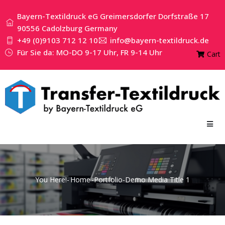
Bayern-Textildruck eG Greimersdorfer Dorfstraße 17
90556 Cadolzburg Germany
+49 (0)9103 712 12 10
info@bayern-textildruck.de
Für Sie da: MO-DO 9-17 Uhr, FR 9-14 Uhr
Cart
You Here!-
Home
-
Portfolio
-
Demo Media Title 1